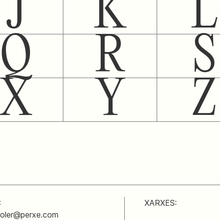
J
K
L
Q
R
S
X
Y
Z
:
XARXES:
soler@perxe.com