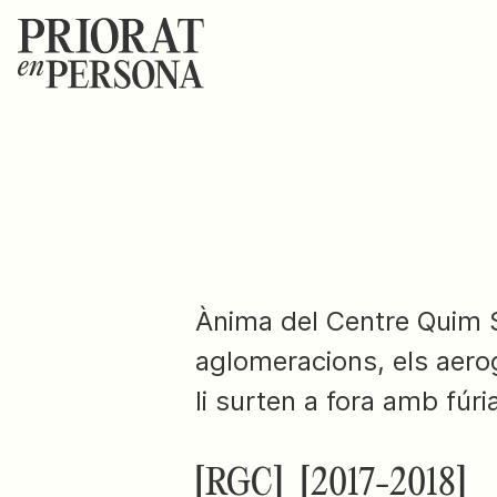
Ànima del Centre Quim S
aglomeracions, els aerog
li surten a fora amb fúri
[RGC]
[2017-2018]