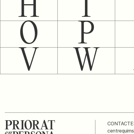
H
I
O
P
V
W
CONTACTE
centrequim