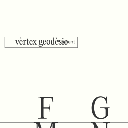
vèrtex geodèsic
Següent
F
G