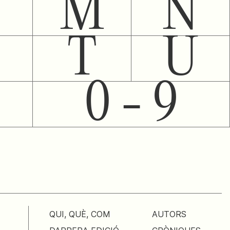
M
N
T
U
0 - 9
QUI, QUÈ, COM
AUTORS