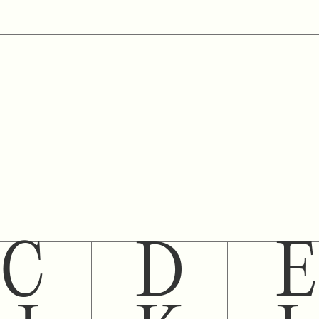
C
D
E