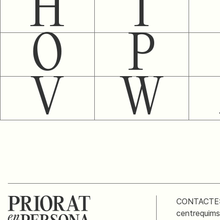
H
I
O
P
V
W
CONTACTE
centrequim