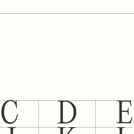
C
D
E