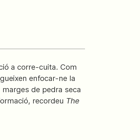
ció a corre-cuita. Com
egueixen enfocar-ne la
de marges de pedra seca
nformació, recordeu
The