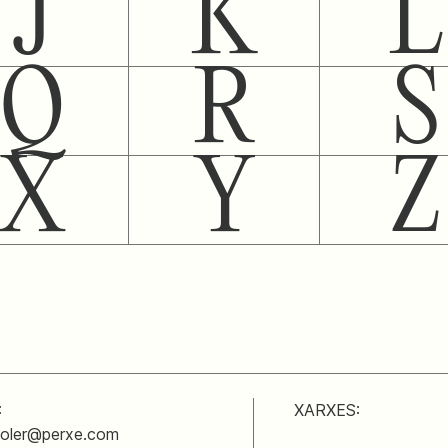
J
K
L
Q
R
S
X
Y
Z
:
XARXES:
soler@perxe.com