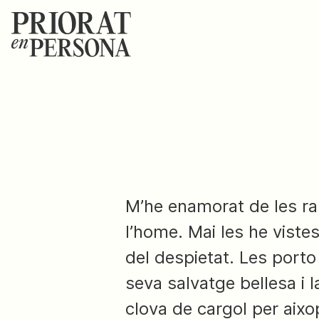
M’he enamorat de les ra
l’home. Mai les he vist
del despietat. Les port
seva salvatge bellesa i 
clova de cargol per aixo