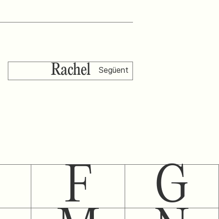
Rachel
Següent
F
G