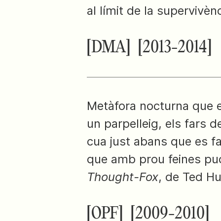
al límit de la supervivènc
[DMA]
[2013-2014]
Metàfora nocturna que e
un parpelleig, els fars 
cua just abans que es f
que amb prou feines puc
Thought-Fox
, de Ted H
[OPF]
[2009-2010]