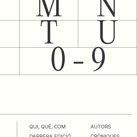
M
N
T
U
0 - 9
QUI, QUÈ, COM
AUTORS
DARRERA EDICIÓ
CRÒNIQUES