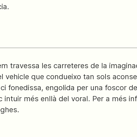
ia.
m travessa les carreteres de la imagina
del vehicle que condueixo tan sols acons
aci fonedissa, engolida per una foscor 
 intuir més enllà del voral. Per a més i
ughes.