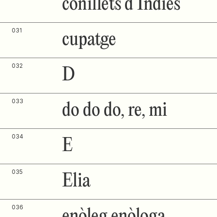
conillets d’Índies
031
cupatge
032
D
033
do do do, re, mi
034
E
035
Èlia
036
enòleg enòloga