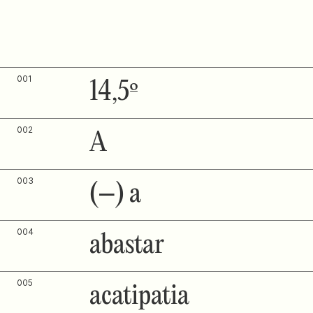
001
14,5º
002
A
003
(–) a
004
abastar
005
acatipatia