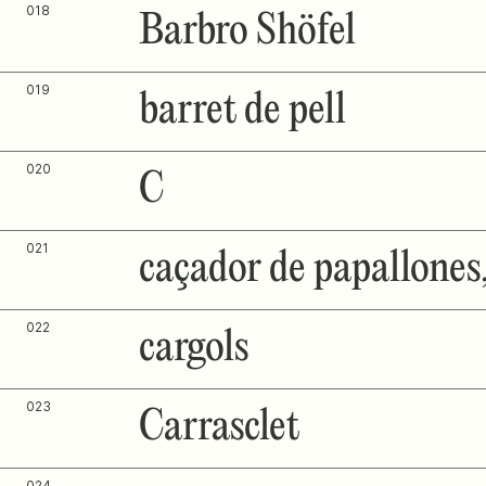
018
Barbro Shöfel
019
barret de pell
020
C
021
caçador de papallones,
022
cargols
023
Carrasclet
024