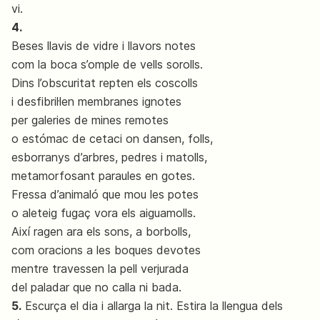
vi.
4.
Beses llavis de vidre i llavors notes
com la boca s’omple de vells sorolls.
Dins l’obscuritat repten els coscolls
i desfibril·len membranes ignotes
per galeries de mines remotes
o estómac de cetaci on dansen, folls,
esborranys d’arbres, pedres i matolls,
metamorfosant paraules en gotes.
Fressa d’animaló que mou les potes
o aleteig fugaç vora els aiguamolls.
Així ragen ara els sons, a borbolls,
com oracions a les boques devotes
mentre travessen la pell verjurada
del paladar que no calla ni bada.
5.
Escurça el dia i allarga la nit. Estira la llengua dels