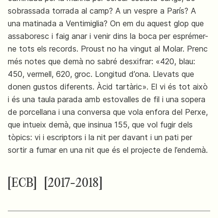
sobrassada torrada al camp? A un vespre a París? A
una matinada a Ventimiglia? On em du aquest glop que
assaboresc i faig anar i venir dins la boca per esprémer-
ne tots els records. Proust no ha vingut al Molar. Prenc
més notes que demà no sabré desxifrar: «420, blau:
450, vermell, 620, groc. Longitud d’ona. Llevats que
donen gustos diferents. Àcid tartàric». El vi és tot això
i és una taula parada amb estovalles de fil i una sopera
de porcellana i una conversa que vola enfora del Perxe,
que intueix demà, que insinua 155, que vol fugir dels
tòpics: vi i escriptors i la nit per davant i un pati per
sortir a fumar en una nit que és el projecte de l’endemà.
[ECB]
[2017-2018]