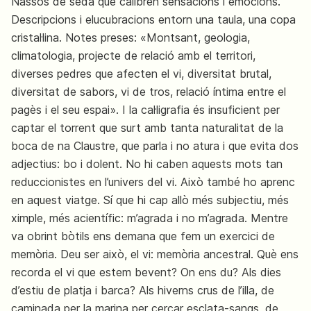
Nassos de seda que calibren sensacions i emocions.
Descripcions i elucubracions entorn una taula, una copa
cristal·lina. Notes preses: «Montsant, geologia,
climatologia, projecte de relació amb el territori,
diverses pedres que afecten el vi, diversitat brutal,
diversitat de sabors, vi de tros, relació íntima entre el
pagès i el seu espai». I la cal·ligrafia és insuficient per
captar el torrent que surt amb tanta naturalitat de la
boca de na Claustre, que parla i no atura i que evita dos
adjectius: bo i dolent. No hi caben aquests mots tan
reduccionistes en l’univers del vi. Això també ho aprenc
en aquest viatge. Sí que hi cap allò més subjectiu, més
ximple, més acientífic: m’agrada i no m’agrada. Mentre
va obrint bòtils ens demana que fem un exercici de
memòria. Deu ser això, el vi: memòria ancestral. Què ens
recorda el vi que estem bevent? On ens du? Als dies
d’estiu de platja i barca? Als hiverns crus de l’illa, de
caminada per la marina per cercar esclata-sangs, de