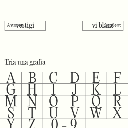
vestigi
vi blanc
Anterior
Següent
Tria una grafia
A
B
C
D
E
F
G
H
I
J
K
L
M
N
O
P
Q
R
S
T
U
V
W
X
Y
Z
0 - 9