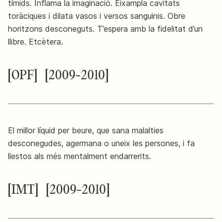
tímids. Inflama la imaginació. Eixampla cavitats
toràciques i dilata vasos i versos sanguinis. Obre
horitzons desconeguts. T’espera amb la fidelitat d’un
llibre. Etcètera.
[OPF]
[2009-2010]
El millor líquid per beure, que sana malalties
desconegudes, agermana o uneix les persones, i fa
llestos als més mentalment endarrerits.
[IMT]
[2009-2010]