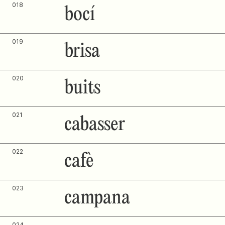
018
bocí
019
brisa
020
buits
021
cabasser
022
cafè
023
campana
024