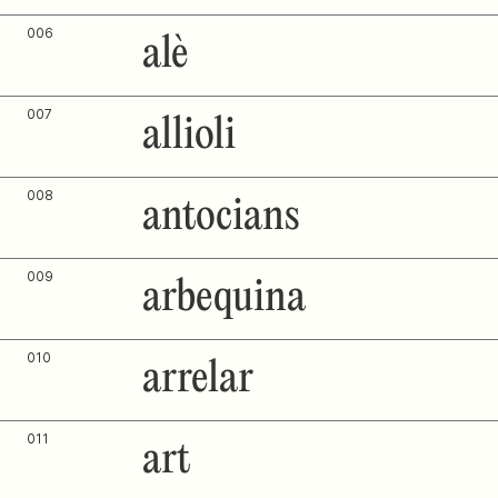
006
alè
007
allioli
008
antocians
009
arbequina
010
arrelar
011
art