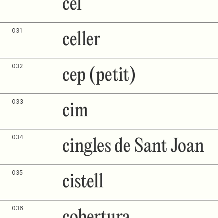
cel
031
celler
032
cep (petit)
033
cim
034
cingles de Sant Joan
035
cistell
036
cobertura