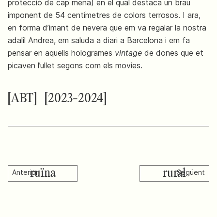
protecció de cap mena) en el qual destaca un brau
imponent de 54 centímetres de colors terrosos. I ara,
en forma d’imant de nevera que em va regalar la nostra
adalil Andrea, em saluda a diari a Barcelona i em fa
pensar en aquells hologrames
vintage
de dones que et
picaven l’ullet segons com els movies.
[ABT]
[2023-2024]
ruïna
rural
Anterior
Següent