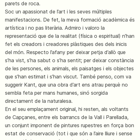
parets de roca.
Soc un apassionat de l’art i les seves múltiples
manifestacions. De fet, la meva formació acadèmica és
artística i no pas literària. Admiro i valoro la
representació que de la realitat (física o espiritual) n’han
fet els creadors i creadores plàstiques des dels inicis
del món. Respecto l’afany per deixar petja d’allò que
s’ha vist, s’ha sabut o s’ha sentit; per deixar constància
de les persones, els animals, els paisatges i els objectes
que s’han estimat i s’han viscut. També penso, com va
suggerir Kant, que una obra d’art ens atrau perquè no
sembla feta per mans humanes, sinó sorgida
directament de la naturalesa.
En el seu emplaçament original, hi resten, als voltants
de Capçanes, entre els barrancs de la Vall i Parellada,
un conjunt imponent de pintures rupestres en força bon
estat de conservació (tot i que són a l’aire lliure i sense