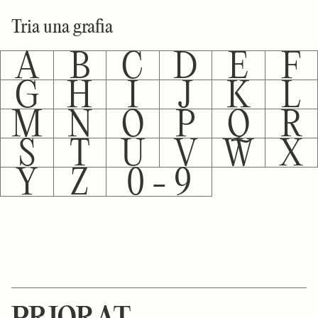
Tria una grafia
A
B
C
D
E
F
G
H
I
J
K
L
M
N
O
P
Q
R
S
T
U
V
W
X
Y
Z
0 - 9