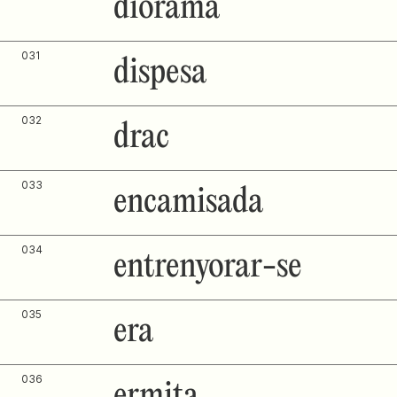
diorama
031
dispesa
032
drac
033
encamisada
034
entrenyorar-se
035
era
036
ermita