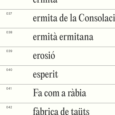
037
ermita de la Consolaci
038
ermità ermitana
039
erosió
040
esperit
041
Fa com a ràbia
042
fàbrica de taüts