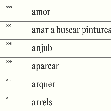
006
amor
007
anar a buscar pinture
008
anjub
009
aparcar
010
arquer
011
arrels